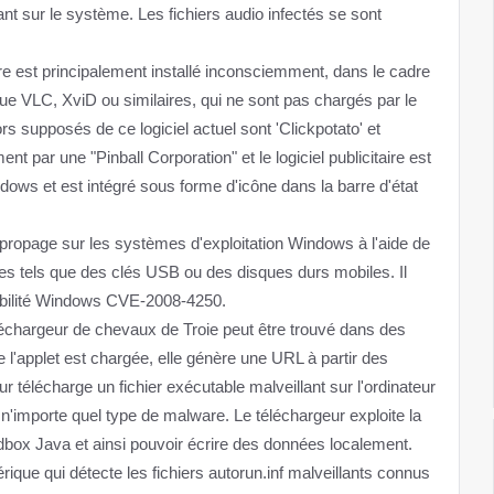
lant sur le système. Les fichiers audio infectés se sont
ire est principalement installé inconsciemment, dans le cadre
ue VLC, XviD ou similaires, qui ne sont pas chargés par le
rs supposés de ce logiciel actuel sont 'Clickpotato' et
 par une "Pinball Corporation" et le logiciel publicitaire est
s et est intégré sous forme d'icône dans la barre d'état
ropage sur les systèmes d'exploitation Windows à l'aide de
ibles tels que des clés USB ou des disques durs mobiles. Il
nérabilité Windows CVE-2008-4250.
échargeur de chevaux de Troie peut être trouvé dans des
l'applet est chargée, elle génère une URL à partir des
eur télécharge un fichier exécutable malveillant sur l'ordinateur
re n'importe quel type de malware. Le téléchargeur exploite la
dbox Java et ainsi pouvoir écrire des données localement.
rique qui détecte les fichiers autorun.inf malveillants connus