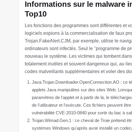
Informations sur le malware 
Top10
Les fonctions des programmes sont différentes et von
logiciels espions à la commercialisation de faux pr
Trojan.FakeAlert.CJM, par exemple, utilise le navigat
ordinateurs sont infectés. Seul le "programme de pr
nouveau le système. Les victimes qui tombent dans 
totalement inutiles et souvent dangereux qui, au lieu
codes malveillants supplémentaires et voler des d
Java.Trojan.Downloader.OpenConnection.AO : ce tél
applets Java manipulées sur des sites Web. Lorsque 
paramètres de l'applet et à partir de là, le télécharge
de l'utilisateur et l'exécute. Ces fichiers peuvent êt
vulnérabilité CVE-2010-0840 pour sortir du bac à sa
Trojan.Wimad.Gen.1 : ce cheval de Troie prétend être
systèmes Windows qu'après avoir installé un codec/déc