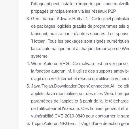
l'attaquant peut installer n'importe quel code malveil
propagés principalement via les réseaux P2P.
Gen : Variant.Adware.Hotbar.1 : Ce logiciel publicita
de packages logiciels gratuits de programmes tels q
fabricant, mais à partir d'autres sources. Les sponso
'Hotbar'. Tous les packages sont signés numériquement
lancé automatiquement à chaque démarrage de Window
système.
Worm.Autorun.VHG : Ce malware est un ver qui se p
la fonction autorun.inf. Il utilise des supports amov
s'agit d'un ver Internet et réseau qui utilise la vul
Java.Trojan.Downloader.OpenConnection.AI : ce tél
applets Java manipulées sur des sites Web. Lorsque 
paramètres de l'applet, et à partir de là, le télécharg
de l'utilisateur et l'exécute. Ces fichiers peuvent êt
vulnérabilité CVE-2010-0840 pour contourner le san
Trojan.AutorunINF.Gen : Il s'agit d'une détection géné