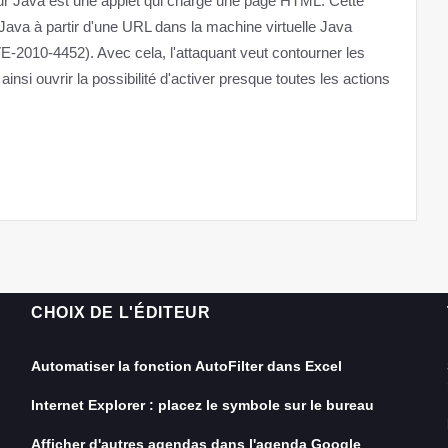
r Java est une applet qui charge une page HTML. Cette
va à partir d'une URL dans la machine virtuelle Java
VE-2010-4452). Avec cela, l'attaquant veut contourner les
nsi ouvrir la possibilité d'activer presque toutes les actions
CHOIX DE L'ÉDITEUR
Automatiser la fonction AutoFilter dans Excel
Internet Explorer : placez le symbole sur le bureau
Afficher d'autres agendas dans l'agenda Google