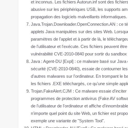
et inconnus. Les fichiers Autorun.inf sont des fichi
abusive sur les périphériques USB, les supports a
propagation des logiciels malveillants informatiques.
Java.Trojan.Downloader.OpenConnection.AN : ce tél
applets Java manipulées sur des sites Web. Lorsque 
paramètres de l'applet et à partir de là, le télécharge
de l'utilisateur et l'exécute. Ces fichiers peuvent êt
vulnérabilité CVE-2010-0840 pour sortir du sandbox
Java : Agent-DU [Expl] : ce malware basé sur Java es
sécurité (CVE-2010-0840), essaie de contourner les
d'autres malwares sur l'ordinateur. En trompant le b
les fichiers .EXE téléchargés, ce qu'une simple appl
Trojan.FakeAlert.CJM : Ce malware essaie d'inciter l
programmes de protection antivirus (Fake AV softwa
de l'utilisateur de l'ordinateur et affiche d'innombrab
n'importe quel point du site Web, un fichier est prop
exemple une variante de "System Tool".