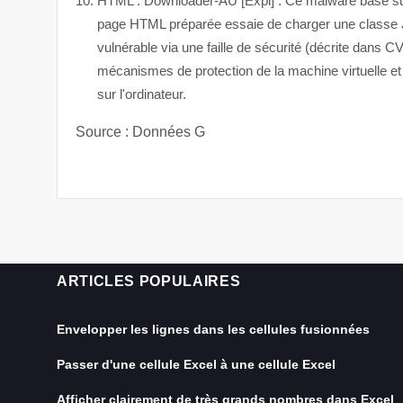
HTML : Downloader-AU [Expl] : Ce malware basé su
page HTML préparée essaie de charger une classe Ja
vulnérable via une faille de sécurité (décrite dans C
mécanismes de protection de la machine virtuelle et ai
sur l'ordinateur.
Source : Données G
ARTICLES POPULAIRES
Envelopper les lignes dans les cellules fusionnées
Passer d'une cellule Excel à une cellule Excel
Afficher clairement de très grands nombres dans Excel