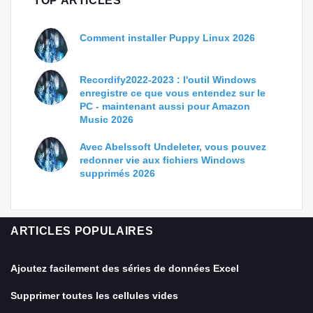
TOP ARTICLES
Comment installer Puppy Linux 2026
Recordify2022-2023 : l'outil Windows
enregistre ce que vous entendez sur le
PC - maintenant aussi pour Amazon
Music 2026
Avec Abelssoft Undeleter, vous pouvez
redonner vie aux fichiers Windows
supprimés 2026
ARTICLES POPULAIRES
Ajoutez facilement des séries de données Excel
Supprimer toutes les cellules vides