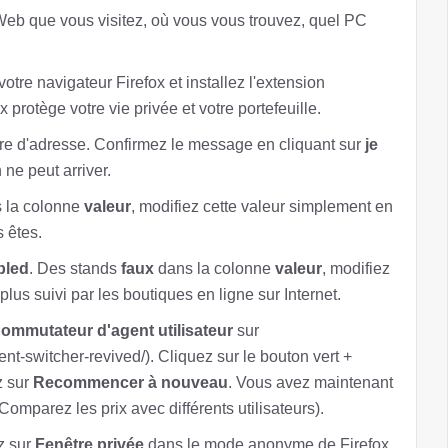
 Web que vous visitez, où vous vous trouvez, quel PC
otre navigateur Firefox et installez l'extension
x protège votre vie privée et votre portefeuille.
re d'adresse. Confirmez le message en cliquant sur
je
 ne peut arriver.
 la colonne
valeur
, modifiez cette valeur simplement en
s êtes.
bled
. Des stands
faux
dans la colonne
valeur
, modifiez
plus suivi par les boutiques en ligne sur Internet.
ommutateur d'agent utilisateur
sur
ent-switcher-revived/). Cliquez sur le bouton vert +
z sur
Recommencer à nouveau
. Vous avez maintenant
 Comparez les prix avec différents utilisateurs).
z sur
Fenêtre privée
dans le mode anonyme de Firefox.