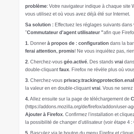
problème
: Votre navigateur indique à chaque site
vous utilisez et où vous avez déjà été sur Internet.
Sa solution :
Effectuez les réglages suivants dans v
"
Commutateur d'agent utilisateur "
afin que Firefo
1
. Donner
à propos de : configuration
dans la bar
ferai attention, promis
! Ne vous inquiétez pas, rien
2
. Cherchez-vous
géo.activé.
Des stands
vrai
dans
double-cliquant
faux
. Firefox ne révèle plus où vou
3
. Cherchez-vous
privacy.trackingprotection.ena
la valeur en en double-cliquant
vrai
. Vous ne serez 
4.
Allez ensuite sur la page de téléchargement de
C
(https://addons.mozilla.org/de/firefox/addon/user-ag
Ajouter à Firefox
. Confirmez l'installation et clique
la possibilité de changer d'utilisateur (voir étape 4 :
5
. Basculez via le bouton du menu Firefox et clique