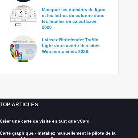
Masquer les numéros de ligne
et les lettres de colonne dans
les feuilles de calcul Excel
2026
Laissez Bitdefender Traffic
Light vous avertir des sites
Web contaminés 2026
TOP ARTICLES
Créer une carte de visite en tant que vCard
Carte graphique - Installez manuellement le pilote de la