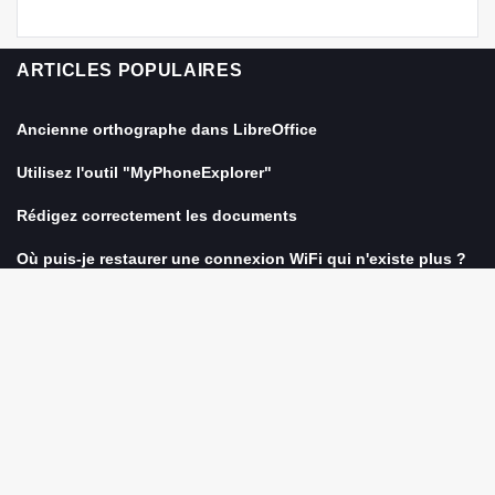
ARTICLES POPULAIRES
Ancienne orthographe dans LibreOffice
Utilisez l'outil "MyPhoneExplorer"
Rédigez correctement les documents
Où puis-je restaurer une connexion WiFi qui n'existe plus ?
Avec l'application Android Codex, vous avez toujours votre
gestion de livres parfaite à portée de main
CHOIX DE L'ÉDITEUR
Envoyez des SMS rapidement et facilement via Outlook