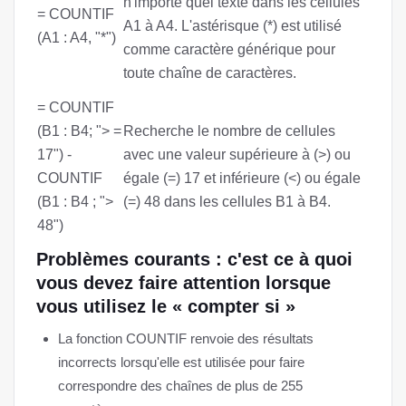
n'importe quel texte dans les cellules
= COUNTIF
A1 à A4. L'astérisque (*) est utilisé
(A1 : A4, "*")
comme caractère générique pour
toute chaîne de caractères.
= COUNTIF
(B1 : B4; "> =
Recherche le nombre de cellules
17") -
avec une valeur supérieure à (>) ou
COUNTIF
égale (=) 17 et inférieure (<) ou égale
(B1 : B4 ; ">
(=) 48 dans les cellules B1 à B4.
48")
Problèmes courants : c'est ce à quoi
vous devez faire attention lorsque
vous utilisez le « compter si »
La fonction COUNTIF renvoie des résultats
incorrects lorsqu'elle est utilisée pour faire
correspondre des chaînes de plus de 255