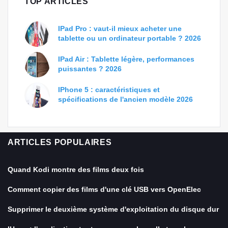
TOP ARTICLES
IPad Pro : vaut-il mieux acheter une
tablette ou un ordinateur portable ? 2026
IPad Air : Tablette légère, performances
puissantes ? 2026
IPhone 5 : caractéristiques et
spécifications de l'ancien modèle 2026
ARTICLES POPULAIRES
Quand Kodi montre des films deux fois
Comment copier des films d'une clé USB vers OpenElec
Supprimer le deuxième système d'exploitation du disque dur