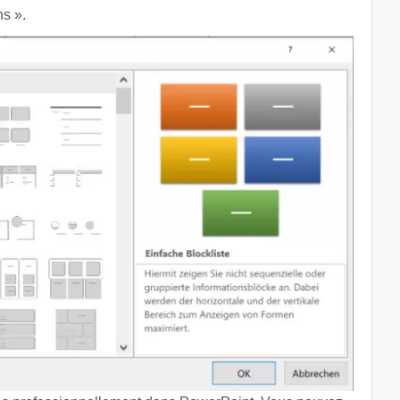
ns ».