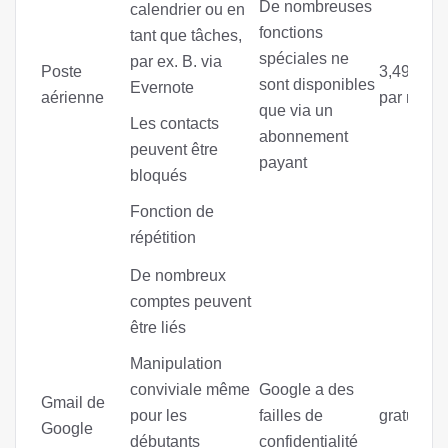
De nombreuses
calendrier ou en
fonctions
tant que tâches,
spéciales ne
par ex. B. via
Poste
3,49 euro
sont disponibles
Evernote
aérienne
par mois
que via un
Les contacts
abonnement
peuvent être
payant
bloqués
Fonction de
répétition
De nombreux
comptes peuvent
être liés
Manipulation
conviviale même
Google a des
Gmail de
pour les
failles de
gratuitem
Google
débutants
confidentialité