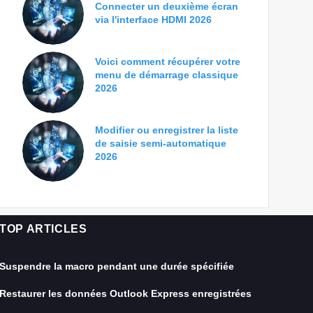
Connecter un deuxième écran
via l'interface HDMI 2026
Voici comment récupérer votre
menu de démarrage classique
2026
Modifier ou enregistrer la liste
de saisie semi-automatique
2026
TOP ARTICLES
Suspendre la macro pendant une durée spécifiée
Restaurer les données Outlook Express enregistrées