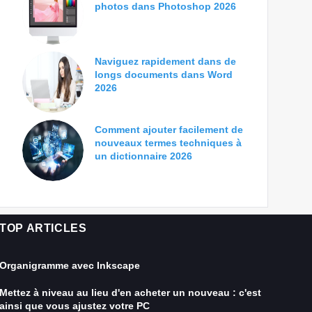
photos dans Photoshop 2026
Naviguez rapidement dans de
longs documents dans Word
2026
Comment ajouter facilement de
nouveaux termes techniques à
un dictionnaire 2026
TOP ARTICLES
Organigramme avec Inkscape
Mettez à niveau au lieu d'en acheter un nouveau : c'est
ainsi que vous ajustez votre PC