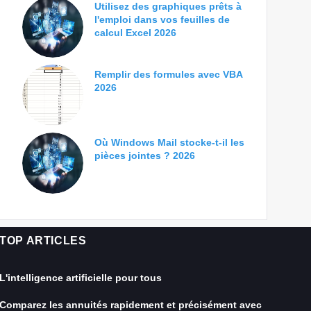
Utilisez des graphiques prêts à
l'emploi dans vos feuilles de
calcul Excel 2026
Remplir des formules avec VBA
2026
Où Windows Mail stocke-t-il les
pièces jointes ? 2026
TOP ARTICLES
L'intelligence artificielle pour tous
Comparez les annuités rapidement et précisément avec