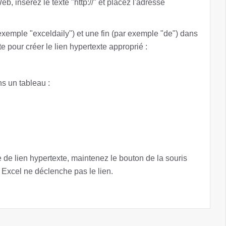
eb, insérez le texte "http://" et placez l'adresse
exemple "exceldaily") et une fin (par exemple "de") dans
te pour créer le lien hypertexte approprié :
ns un tableau :
e de lien hypertexte, maintenez le bouton de la souris
, Excel ne déclenche pas le lien.