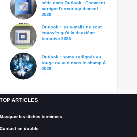
série dans Outlook : Comment
corriger l'erreur rapidement
2026
Outlook : les e-mails ne sont
envoyés qu'à la deuxième
tentative 2026
Outlook : noms surlignés en
rouge ou vert dans le champ À
2026
TOP ARTICLES
Masquer les tâches terminées
Contact en double