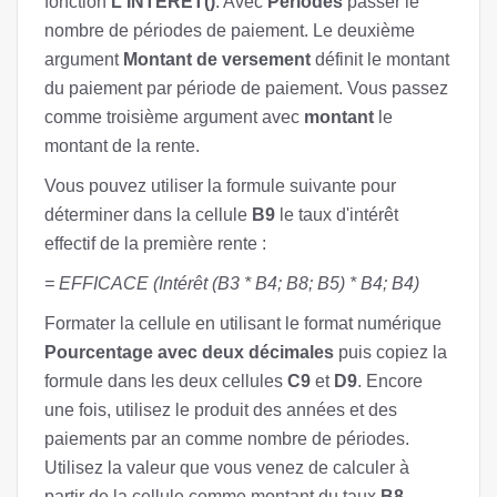
fonction
L'INTÉRÊT()
: Avec
Périodes
passer le
nombre de périodes de paiement. Le deuxième
argument
Montant de versement
définit le montant
du paiement par période de paiement. Vous passez
comme troisième argument avec
montant
le
montant de la rente.
Vous pouvez utiliser la formule suivante pour
déterminer dans la cellule
B9
le taux d'intérêt
effectif de la première rente :
= EFFICACE (Intérêt (B3 * B4; B8; B5) * B4; B4)
Formater la cellule en utilisant le format numérique
Pourcentage avec deux décimales
puis copiez la
formule dans les deux cellules
C9
et
D9
. Encore
une fois, utilisez le produit des années et des
paiements par an comme nombre de périodes.
Utilisez la valeur que vous venez de calculer à
partir de la cellule comme montant du taux
B8
.