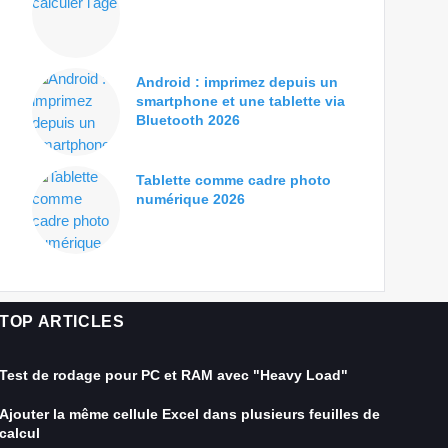
Android : imprimez depuis un
smartphone et une tablette via
Bluetooth 2026
Tablette comme cadre photo
numérique 2026
TOP ARTICLES
Test de rodage pour PC et RAM avec "Heavy Load"
Ajouter la même cellule Excel dans plusieurs feuilles de
calcul