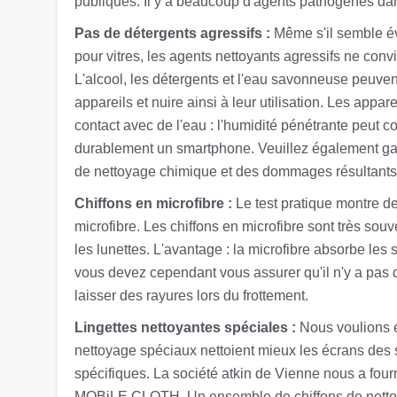
publiques. Il y a beaucoup d'agents pathogènes dans
Pas de détergents agressifs :
Même s'il semble év
pour vitres, les agents nettoyants agressifs ne convi
L'alcool, les détergents et l'eau savonneuse peuve
appareils et nuire ainsi à leur utilisation. Les app
contact avec de l'eau : l'humidité pénétrante peut 
durablement un smartphone. Veuillez également gard
de nettoyage chimique et des dommages résultants à
Chiffons en microfibre :
Le test pratique montre de 
microfibre. Les chiffons en microfibre sont très sou
les lunettes. L'avantage : la microfibre absorbe le
vous devez cependant vous assurer qu'il n'y a pas de
laisser des rayures lors du frottement.
Lingettes nettoyantes spéciales :
Nous voulions é
nettoyage spéciaux nettoient mieux les écrans de
spécifiques. La société atkin de Vienne nous a fourn
MOBiLE CLOTH. Un ensemble de chiffons de nettoya