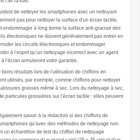
 l'air là-bas.
ident de nettoyer les smartphones avec un nettoyant
ennent pas pour nettoyer la surface d'un écran tactile.
nt endommager à long terme la surface anti-graisse des
areils électroniques ne doivent généralement pas entrer en
corroder les circuits électroniques et endommager
er à l'esprit qu'un nettoyage incorrect avec un agent
 l'écran annuleront votre garantie.
bons résultats lors de l'utilisation de chiffons en
vent utilisés, par exemple, comme chiffons pour nettoyer
s salissures grasses même à sec. Lors du nettoyage à sec,
 particules grossières sur l'écran tactile : elles peuvent
galement savoir à la rédaction si des chiffons de
s smartphones qu'avec des méthodes de nettoyage non
i un échantillon de test du chiffon de nettoyage
ge se compose d'un grand carré (25 x 25 cm) et d'un