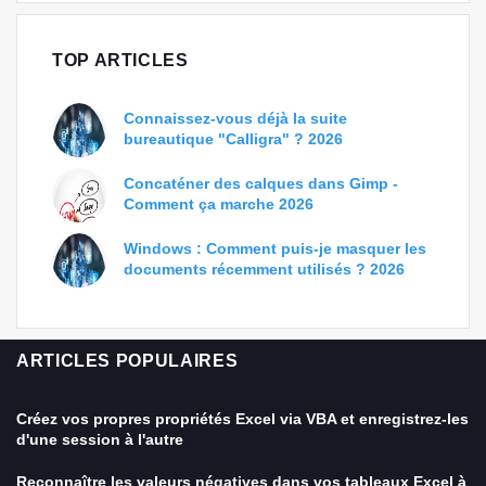
TOP ARTICLES
Connaissez-vous déjà la suite
bureautique "Calligra" ? 2026
Concaténer des calques dans Gimp -
Comment ça marche 2026
Windows : Comment puis-je masquer les
documents récemment utilisés ? 2026
ARTICLES POPULAIRES
Créez vos propres propriétés Excel via VBA et enregistrez-les
d'une session à l'autre
Reconnaître les valeurs négatives dans vos tableaux Excel à