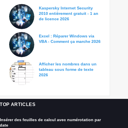
Kaspersky Internet Security
2010 entièrement gratuit - 1 an
de licence 2026
Excel : Réparer Windows via
VBA - Comment ça marche 2026
Afficher les nombres dans un
tableau sous forme de texte
2026
TOP ARTICLES
Insérer des feuilles de calcul avec numérotation par
date