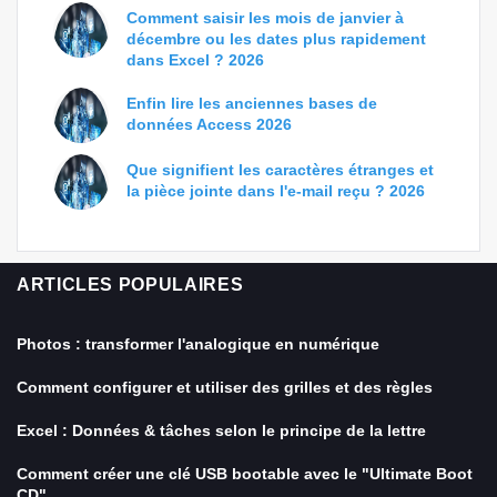
Comment saisir les mois de janvier à
décembre ou les dates plus rapidement
dans Excel ? 2026
Enfin lire les anciennes bases de
données Access 2026
Que signifient les caractères étranges et
la pièce jointe dans l'e-mail reçu ? 2026
ARTICLES POPULAIRES
Photos : transformer l'analogique en numérique
Comment configurer et utiliser des grilles et des règles
Excel : Données & tâches selon le principe de la lettre
Comment créer une clé USB bootable avec le "Ultimate Boot
CD"