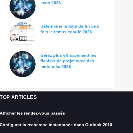
liens 2026
Déterminer la date de fin une
fois le temps écoulé 2026
Gérez plus efficacement les
fichiers de projet avec des
mots-clés 2026
TOP ARTICLES
Afficher les rendez-vous passés
Configurer la recherche instantanée dans Outlook 2010