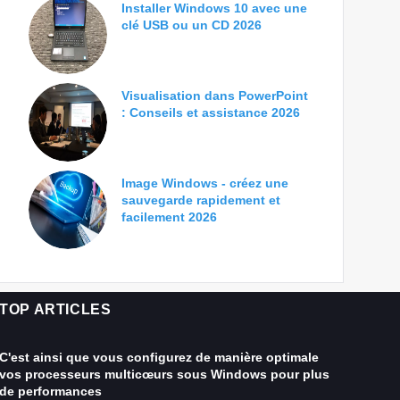
Installer Windows 10 avec une
clé USB ou un CD 2026
Visualisation dans PowerPoint
: Conseils et assistance 2026
Image Windows - créez une
sauvegarde rapidement et
facilement 2026
TOP ARTICLES
C'est ainsi que vous configurez de manière optimale
vos processeurs multicœurs sous Windows pour plus
de performances